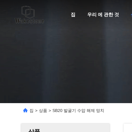
집
우리 에 관한 것
집
>
상품
>
SB20 발굴기 수압 해제 망치
상품