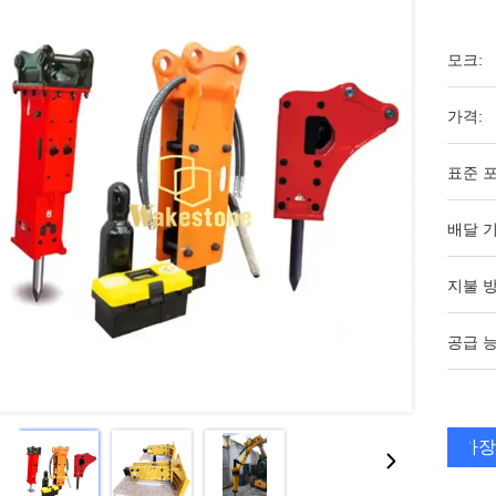
모크:
가격:
표준 포
배달 기
지불 방
공급 능
가장