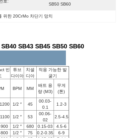
번호:
SB50 SB60
 위한 20CrMo 차단기 망치
40 SB43 SB45 SB50 SB60
ct 빈
튜브
치셀
적용 가능한 발
도
다이아
디아
굴기
배트 용
무게
PM
BPM
MM
량 (M3)
(톤)
00.03-
1200
1/2 ′′
45
1.2-3
0.1
00.06-
1100
1/2 ′′
53
2.5-4.5
02
-900
1/2 ′′
680
0.15-03
4.5-6
-800
1/2 ′′
75
0.2-0.35
6-9