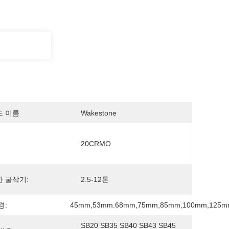
드 이름
Wakestone
20CRMO
 굴삭기:
2.5-12톤
경:
45mm,53mm.68mm,75mm,85mm,100mm,125
SB20 SB35 SB40 SB43 SB45 