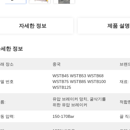
자세한 정보
제품 설명
세한 정보
래 장소
중국
브랜
WSTB45 WSTB53 WSTB68 
델 번호
WSTB75 WSTB85 WSTB100 
재료:
WSTB125
유압 브레이커 망치, 굴삭기를 
름:
적합한
위한 유압 브레이커
동 압력:
150-170Bar
끌 직