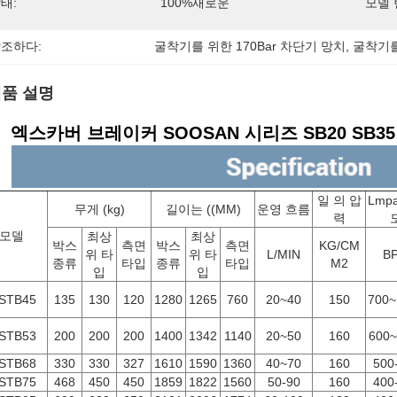
태:
100%새로운
모델 
조하다:
굴착기를 위한 170Bar 차단기 망치
, 
굴착기를
품 설명
엑스카버 브레이커 SOOSAN 시리즈 SB20 SB35 SB
일 의 압
Lmpa
무게 (kg)
길이는 ((MM)
운영 흐름
력
모델
최상
최상
박스
측면
박스
측면
KG/CM
위 타
위 타
L/MIN
B
종류
타입
종류
타입
M2
입
입
STB45
135
130
120
1280
1265
760
20~40
150
700~
STB53
200
200
200
1400
1342
1140
20~50
160
600~
STB68
330
330
327
1610
1590
1360
40~70
160
500
STB75
468
450
450
1859
1822
1560
50-90
160
400