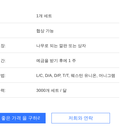
1개 세트
협상 가능
장:
나무로 되는 깔판 또는 상자
간:
예금을 받기 후에 1 주
법:
L/C, D/A, D/P, T/T, 웨스턴 유니온, 머니그램
력:
3000개 세트 / 달
 좋은 가격 을 구하라
저희와 연락