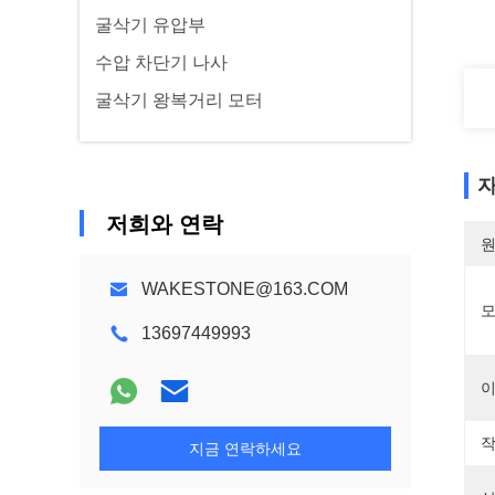
굴삭기 유압부
수압 차단기 나사
굴삭기 왕복거리 모터
자
저희와 연락
원
WAKESTONE@163.COM
모
13697449993
이
작
지금 연락하세요