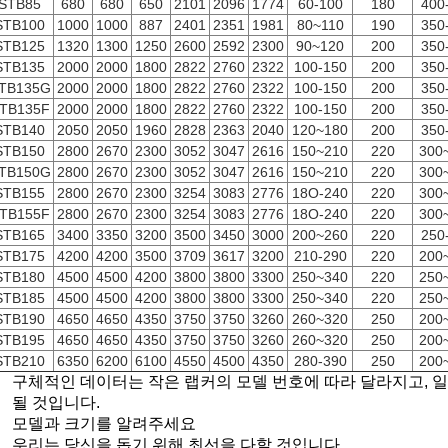
STB85
680
680
650
2101
2096
1774
60-100
180
400
TB100
1000
1000
887
2401
2351
1981
80~110
190
350
TB125
1320
1300
1250
2600
2592
2300
90~120
200
350
TB135
2000
2000
1800
2822
2760
2322
100-150
200
350
TB135G
2000
2000
1800
2822
2760
2322
100-150
200
350
TB135F
2000
2000
1800
2822
2760
2322
100-150
200
350
TB140
2050
2050
1960
2828
2363
2040
120~180
200
350
TB150
2800
2670
2300
3052
3047
2616
150~210
220
300
TB150G
2800
2670
2300
3052
3047
2616
150~210
220
300
TB155
2800
2670
2300
3254
3083
2776
18O-240
220
300
TB155F
2800
2670
2300
3254
3083
2776
18O-240
220
300
TB165
3400
3350
3200
3500
3450
3000
200~260
220
250
TB175
4200
4200
3500
3709
3617
3200
210-290
220
200
TB180
4500
4500
4200
3800
3800
3300
250~340
220
250
TB185
4500
4500
4200
3800
3800
3300
250~340
220
250
TB190
4650
4650
4350
3750
3750
3260
260~320
250
200
TB195
4650
4650
4350
3750
3750
3260
260~320
250
200
TB210
6350
6200
6100
4550
4500
4350
280-390
250
200
구체적인 데이터는 작은 랩커의 모델 번호에 따라 달라지고, 
될 것입니다.
모델과 크기를 알려주세요
우리는 당신을 돕기 위해 최선을 다할 것입니다.