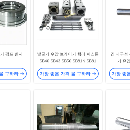
기 펌프 반지
발굴기 수압 브레이커 햄러 피스톤
긴 내구성
SB40 SB43 SB50 SB81N SB81
기 유
 을 구하라
가장 좋은 가격 을 구하라
가장 좋