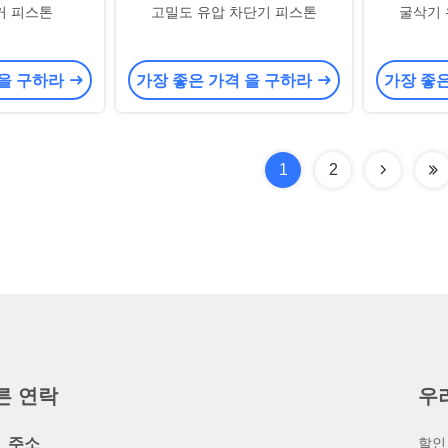
커 피스톤
고밀도 유압 차단기 피스톤
굴삭기 
 을 구하라
가장 좋은 가격 을 구하라
가장 좋
1
2
른 연락
우
주소
할인