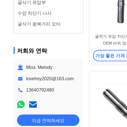
굴삭기 유압부
수압 차단기 나사
굴삭기 왕복거리 모터
굴착기 유압 차단
OEM 바위 
저희와 연락
가장 좋은 가격
Miss. Melody
lovehsy2020@163.com
13640792480
지금 연락하세요