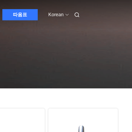
따옴표
Korean