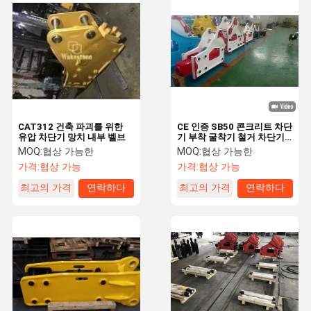
굴삭기 씰 키트
유압 차단기 부품
유압 차단기 망치 끌
발굴기 구간 부품
CAT312 건축 파괴를 위한
CE 인증 SB50 콘크리트 차단
유압 차단기 망치 내부 벨브
기 부착 굴착기 철거 차단기
발굴기 전기 부품
망치
MOQ:
협상 가능한
MOQ:
협상 가능한
가격:
협상 가능
가격:
협상 가능
유압 차단기 피스톤
최고의 가격
연락하다
최고의 가격
연락하다
유압 차단기 씰 키트
굴삭기 유압부
수압 차단기 나사
굴삭기 왕복거리 모터