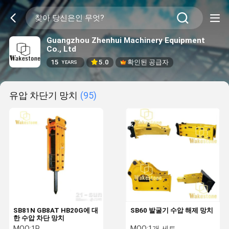
Guangzhou Zhenhui Machinery Equipment
Co., Ltd
15
5.0
확인된 공급자
YEARS
유압 차단기 망치
(95)
SB81N GB8AT HB20G에 대
SB60 발굴기 수압 해제 망치
한 수압 차단 망치
MOQ:
1P
MOQ:
1개 세트