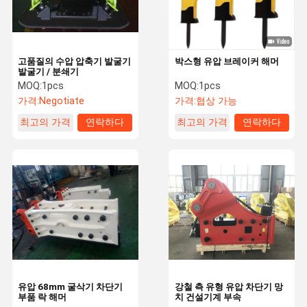
고품질의 수압 압축기 발굴기
박스형 유압 브레이커 해머
발굴기 / 분쇄기
MOQ:
1pcs
MOQ:
1pcs
가격:
Negotiate
가격:
협상 가능
최고의 가격
연락하다
최고의 가격
연락하다
집
제품
비디오
우리 에 관한
것
유압 68mm 굴삭기 차단기
강철 측 유형 유압 차단기 망
부품 락 해머
치 건설기계 부속