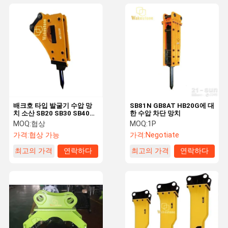
배크호 타입 발굴기 수압 망
SB81N GB8AT HB20G에 대
치 소산 SB20 SB30 SB40
한 수압 차단 망치
SB43 SB45 SB50
MOQ:
협상
MOQ:
1P
가격:
협상 가능
가격:
Negotiate
최고의 가격
연락하다
최고의 가격
연락하다