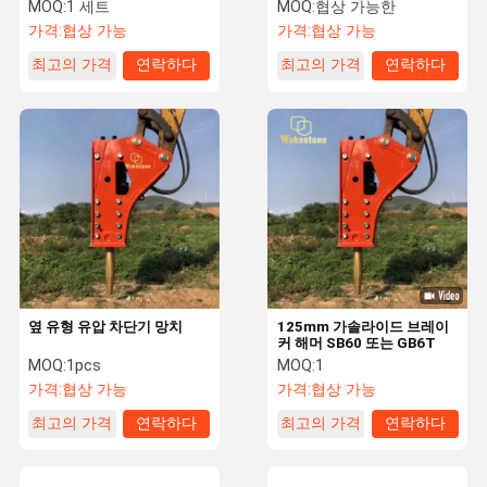
MOQ:
1 세트
MOQ:
협상 가능한
가격:
협상 가능
가격:
협상 가능
최고의 가격
연락하다
최고의 가격
연락하다
공장 투어
품질 관리
저희와 연락
뉴스
사건
인용 을 요청
Company
News
하십시오
유압 차단기 망치
옆 유형 유압 차단기 망치
125mm 가솔라이드 브레이
굴삭기 엔진 파트
커 해머 SB60 또는 GB6T
MOQ:
1pcs
MOQ:
1
굴삭기 부착
가격:
협상 가능
가격:
협상 가능
최고의 가격
연락하다
최고의 가격
연락하다
굴삭기 예비 부품
굴삭기 유압 실린더