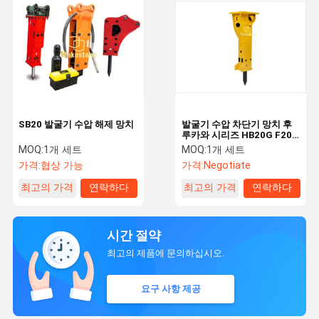
SB20 발굴기 수압 해제 망치
발굴기 수압 차단기 망치 후
루카와 시리즈 HB20G F20
FS22 HB30G FS37
MOQ:
1개 세트
MOQ:
1개 세트
가격:
협상 가능
가격:
Negotiate
최고의 가격
연락하다
최고의 가격
연락하다
시간 절약
최고의 제품에 문의하십시오.
요구 사항 제공