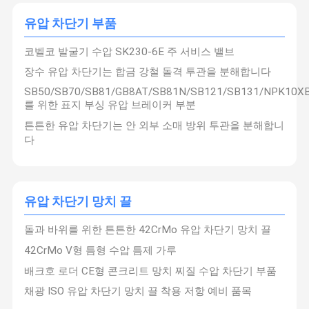
유압 차단기 부품
코벨코 발굴기 수압 SK230-6E 주 서비스 밸브
장수 유압 차단기는 합금 강철 돌격 투관을 분해합니다
SB50/SB70/SB81/GB8AT/SB81N/SB121/SB131/NPK10X
를 위한 표지 부싱 유압 브레이커 부분
튼튼한 유압 차단기는 안 외부 소매 방위 투관을 분해합니
다
유압 차단기 망치 끌
돌과 바위를 위한 튼튼한 42CrMo 유압 차단기 망치 끌
2012 년에 설립되었습니다. 그것은
광저우 젠후이 기계 회사
발굴기 액세서리 및 발굴기용 다양한 지원 운영 장치의 생
42CrMo V형 틈형 수압 틈제 가루
산에 전문화된 현대 기업입니다.독일과 일본에서 수입한 다
양한 고급 생산 장비와 정밀 테스트 장비가 있습니다.우리
집
제품
비디오
우리 에 관한
배크호 로더 CE형 콘크리트 망치 찌질 수압 차단기 부품
는 품질이 기업의 생명이라고 굳게 믿습니다.생산에서 자체
것
제작 부품의 품질과 생산 프로세스를 엄격히 통제합니다.,
채광 ISO 유압 차단기 망치 끌 착용 저항 예비 품목
그리고 고품질의 제품을 만듭니다.
이 회사는 주로: