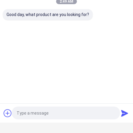
2:49 AM
발굴기 부품 히타치 ZAX200-3 ZAX240-3 EFI 여행 모터
조립 수압 적도 변속기
Good day, what product are you looking for?
카터 320C 320D 발굴기 스윙 모터 조립 M5X130
발굴기 부품 히타치 200 220-5 Zax210-6 여행 모터 조
립 기어 상자 기어 상자
대우 215-7 발굴기 회전 모터 조립
유압 차단기 망치
옆 유형 유압 차단기 망치
굴삭기 엔진 파트
Yanmar 4TNV98 발굴기 엔진 크랑크 샤프트
YM129902-21050