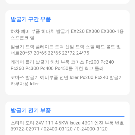
수압 차단기, 수압 차단기 액세서리, 빠른 커넥터, 수압 잡
기, 토양 리퍼, 진동기, 분쇄 톱니, 수압 가시, 수압 흡수 컵,
회전 드릴, 나무 파 칼,대나무 절단기;
발굴기 액세서리: 엔진, 수압 펌프, 스윙 모터, 여행 모터, 주
발굴기 구간 부품
제어 밸브, 회전 관절, 수압 밀폐 키트, 버킷, 리퍼, 차시 부
공장 투어
품질 관리
저희와 연락
뉴스
품.
수압 브레이커 부품은: KRUPP, ATLAS COPCO,
하차 예비 부품 히타치 발굴기 EX220 EX300 EX300-1용
SOOSAN, FURUKAWA, SANDVIK/RAMMER,
MONTBERT, INDECO, NPK, TOKU, DAEMO, MKB,
스프론크 릴
TEISAKU, HANMA, HANWOOD, MSB, GENERAL
BREAKER, COMET,기적, 도요, 오카다, KCB, 더블 불,
발굴기 트랙 플레이트 트랙 신발 트랙 스틸 패드 볼트 및
NUKES, A ONE, EDT, KWANGLIM, BLT, DAEKKD 등;
너트20*57 20*65 22*65 22*72 24*75
발굴기 액세서리는 다음과 적합합니다: 카터, 코마쓰, 히타
사건
인용 을 요청
Company
캐리어 롤러 발굴기 하차 부품 코마쓰 Pc200 Pc240
치, 볼보, 현대, 코벨코, 수미토모, 카토, Doosan, JCB, Sany
News
하십시오
중공업, 리우곤, XCMG, Zoomlion 등;OEM 및 ODM 서비스
Pc260 Pc300 Pc400 Pc450를 위한 최고 롤러
를 제공합니다..
웨이커스톤 기계회사 (Wakestone Machinery Co., Ltd.) 의
코마쓰 발굴기 예비부품 전면 Idler Pc200 Pc240 발굴기
딜러 시스템은그리고 전 세계 고객들과 장기적인 협력 관계
유압 차단기 망치
를 맺었습니다.판매 시장은 유럽, 미국, 중동, 동남아 등입니
하부차용 Idler
다.
광저우 젠후이 기계 회사는 고객의 신뢰를 소중히 여기고
굴삭기 엔진 파트
제품 품질에 큰 중요성을 부여하고 고품질 제품과 서비스를
제공합니다.그리고 고객에게 가장 큰 가치를 창출하는 것은
우리의 책임입니다.우리는 고객의 요구에 관심을 가지고
굴삭기 부착
win-win 협력을 위한 기회를 찾습니다!
발굴기 전기 부품
굴삭기 예비 부품
스타터 모터 24V 11T 4.5KW Isuzu 4BG1 엔진 부품 번호
89722-02971 / 02400-03120 / 0-24000-3120
굴삭기 유압 실린더