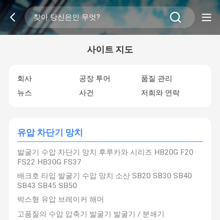
사이트 지도
회사
공장 투어
품질 관리
뉴스
사건
저희와 연락
유압 차단기 망치
발굴기 수압 차단기 망치 후루카와 시리즈 HB20G F20
FS22 HB30G FS37
배크호 타입 발굴기 수압 망치 소산 SB20 SB30 SB40
SB43 SB45 SB50
박스형 유압 브레이커 해머
고품질의 수압 압축기 발굴기 발굴기 / 분쇄기