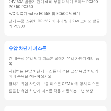
24V 60A 발굴기 전기 예비 부품 대체기 코마쓰 PC300
PC350 PC360
굴삭기 씰 키트
A/C 압축기 vol vo EC55B 및 EC60C 발굴기
유압 차단기 부품
전기 부품 스위치 BR-262 배터리 릴레 24V 코마쓰 발굴
기 PC300
유압 차단기 망치 끌
발굴기 구간 부품
유압 차단기 피스톤
발굴기 전기 부품
긴 내구성 유압 망치 피스톤 굴착기 유압 차단기 예비 품
유압 차단기 피스톤
목
유압 차단기 씰 키트
저항하는 유압 차단기 피스톤 더 적은 고장 유압 차단기
예비 품목을 착용하십시오
굴삭기 유압부
굴착기 유압 차단기 보충 피스톤 OEM 바위 망치 피스톤
튼튼한 유압 차단기 피스톤 착용 저항하는 1 년 보장
수압 차단기 나사
굴삭기 왕복거리 모터