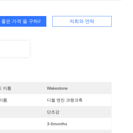
 좋은 가격 을 구하라
저희와 연락
드 이름
Wakestone
이름:
디젤 엔진 크랭크축
단조강
3-6months