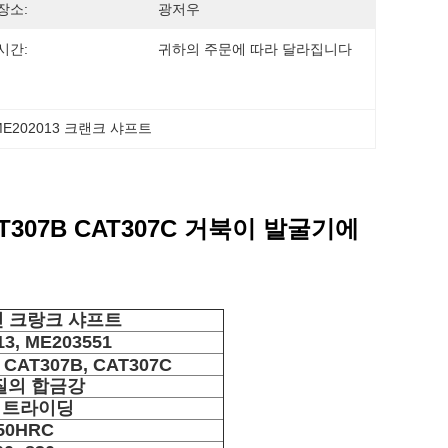
장소:
광저우
시간:
귀하의 주문에 따라 달라집니다
ME202013 크랜크 샤프트
AT307B CAT307C 거북이 발굴기에
진 크랑크 샤프트
3, ME203551
AT307B, CAT307C
질의 합금강
이트라이딩
50HRC