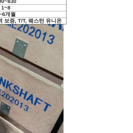
00~830
1~8
~6개월
 보증, T/T, 웨스턴 유니온