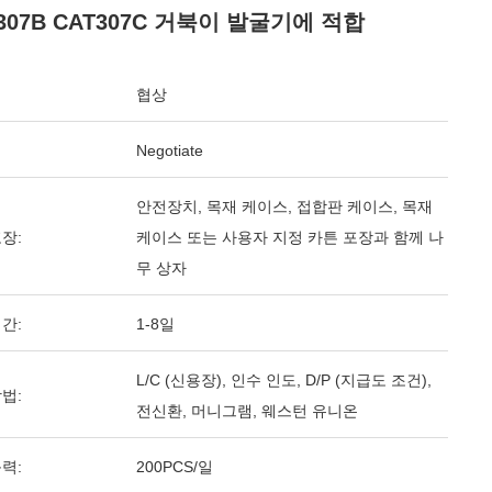
307B CAT307C 거북이 발굴기에 적합
협상
Negotiate
안전장치, 목재 케이스, 접합판 케이스, 목재
장:
케이스 또는 사용자 지정 카튼 포장과 함께 나
무 상자
간:
1-8일
L/C (신용장), 인수 인도, D/P (지급도 조건),
법:
전신환, 머니그램, 웨스턴 유니온
력:
200PCS/일