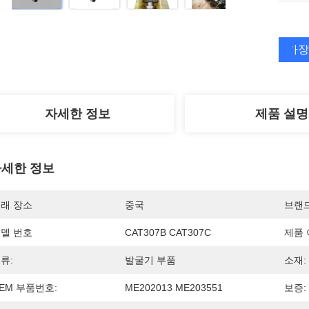
가장
자세한 정보
제품 설명
세한 정보
래 장소
중국
브랜
델 번호
CAT307B CAT307C
제품 
류:
발굴기 부품
소재:
EM 부품번호:
ME202013 ME203551
보증: