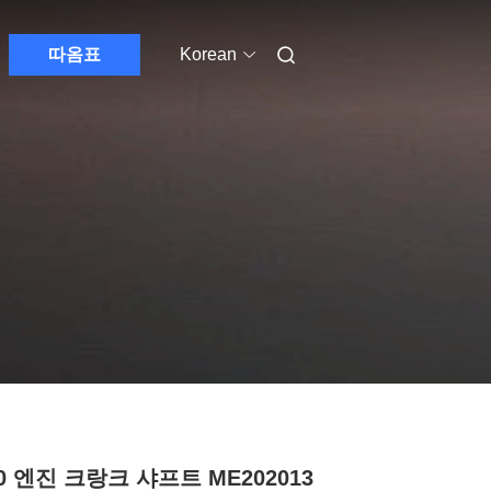
따옴표
Korean
0 엔진 크랑크 샤프트 ME202013