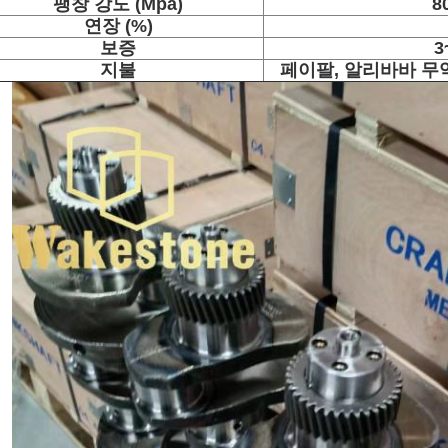
팽창 강도 (Mpa)
8
연장 (%)
보증
3
지불
페이팔, 알리바바 무역