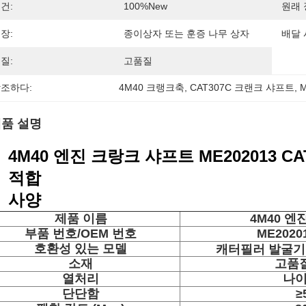
건:
100%new
원래 
장:
종이상자 또는 훈증 나무 상자
배달 
질:
고품질
조하다:
4M40 크랭크축
, 
CAT307C 크랜크 샤프트
, 
품 설명
4M40 엔진 크랑크 샤프트 ME202013 C
적합
사양
제품 이름
4M40 엔
부품 번호/OEM 번호
ME20201
호환성 있는 모델
캐터필러 발굴기 C
소재
고품
열처리
나
단단함
≥