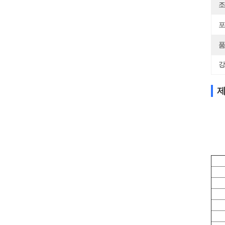
조
포
품
강
제