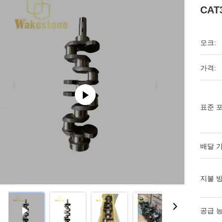
CAT
모크:
가격:
표준 포
배달 기
지불 방
공급 능