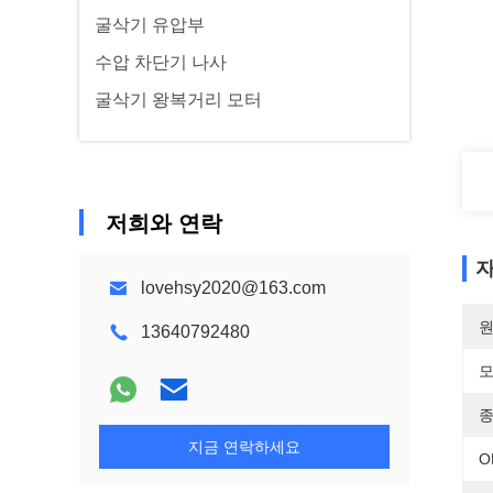
굴삭기 유압부
수압 차단기 나사
굴삭기 왕복거리 모터
저희와 연락
자
lovehsy2020@163.com
원
13640792480
모
종
지금 연락하세요
O