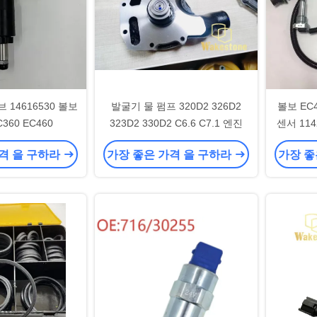
 14616530 볼보
발굴기 물 펌프 320D2 326D2
볼보 EC
360 EC460
323D2 330D2 C6.6 C7.1 엔진
센서 114
격 을 구하라
가장 좋은 가격 을 구하라
가장 좋