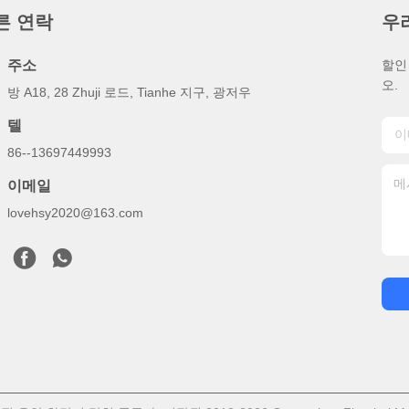
른 연락
우
주소
할인
오.
방 A18, 28 Zhuji 로드, Tianhe 지구, 광저우
텔
86--13697449993
이메일
lovehsy2020@163.com