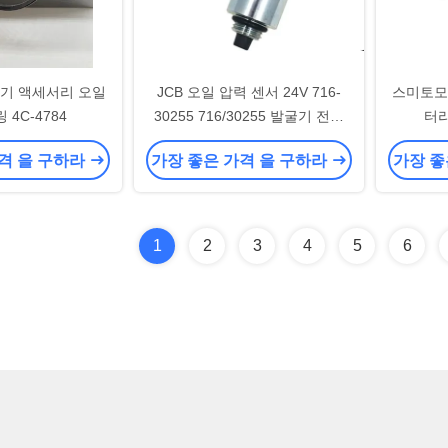
굴기 액세서리 오일
JCB 오일 압력 센서 24V 716-
스미토모 
 4C-4784
30255 716/30255 발굴기 전자
터
액세서리
격 을 구하라
가장 좋은 가격 을 구하라
가장 좋
1
2
3
4
5
6