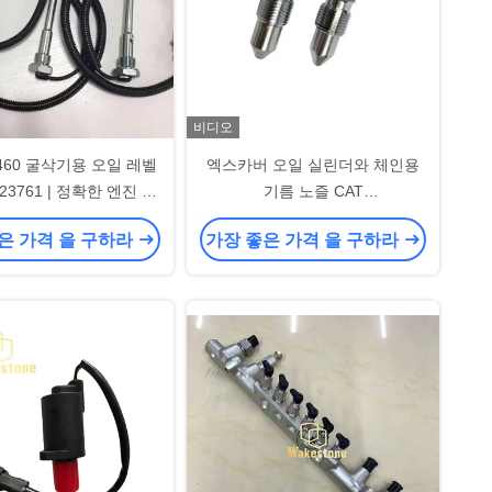
비디오
460 굴삭기용 오일 레벨
엑스카버 오일 실린더와 체인용
23761 | 정확한 엔진 모
기름 노즐 CAT
니터링 솔루션
313/315/318/320D/329/336 모델
은 가격 을 구하라
가장 좋은 가격 을 구하라
에 적합합니다