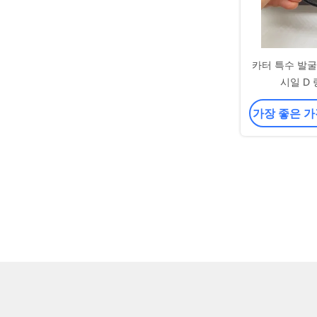
카터 특수 발
시일 D 링
가장 좋은 가