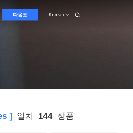
따옴표
Korean
s ]
일치
144
상품