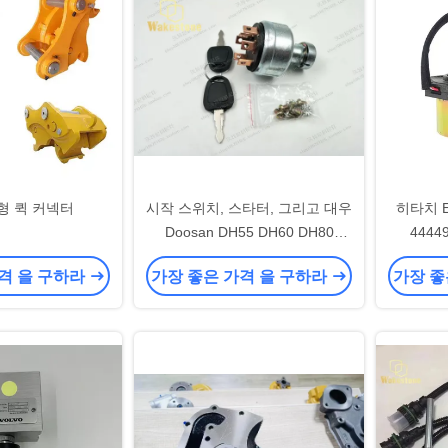
형 퀵 커넥터
시작 스위치, 스타터, 그리고 대우
히타치 E
Doosan DH55 DH60 DH80
444
DH150 발굴기 위한 전기 문 잠금
격 을 구하라
가장 좋은 가격 을 구하라
가장 좋