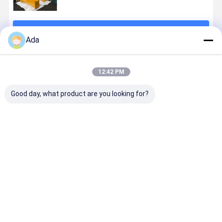
계속하다
Ada
추천된 제품
12:42 PM
Good day, what product are you looking for?
SB81 수압 파
SB60 발굴기
SB20 발굴기
SB70 GB8
기 망치
수압 해제 망치
수압 해제 망치
HB20G 유
20CrMo 가조
레이커 해머
스틸 125mm
치즐 135m
18-25 톤 발굴
최고의 가격
최고의 가격
최고의 가격
최고의 가
기 돌 파기 광산
석굴