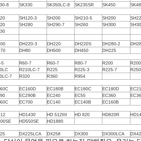
30-8
SK330
SK350LC-8
SK235SR
SK450
SK48
20
SH120-3
SH200
SH210-5
SH200
SH22
20
SH280
SH290-7
SH260
SH300
SH30
30
00
DH220-3
DH220
DH220S
DH280-2
DH28
70
DH80
DH500
DH450
DH225
-5
R60-7
R60-7
R80-7
R200
R200
0LC
R210LC-7
R225
R225-3
R225-7
R250
0LC-7
R320
R360
R954
60C
EC160D
EC180B
EC180C
EC180D
EC2
90
EC290B
EC240
EC55
EC360
EC3
60C
EC700
EC140
EC140B
EC160B
12
HD1430
HD
512IIII
HD
820
HD820R
HD14
00SE
HD550SE
HD1880
25
DX225LCA
DX258
DX300
DX300LCA
DX4