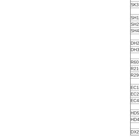
SK3
SH1
SH2
SH4
DH2
DH3
R60
R21
R29
EC1
EC2
EC4
HD5
HD4
DX2