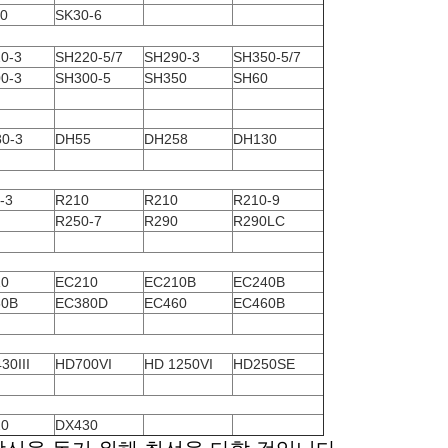
0
SK30-6
0-3
SH220-5/7
SH290-3
SH350-5/7
0-3
SH300-5
SH350
SH60
0-3
DH55
DH258
DH130
-3
R210
R210
R210-9
R250-7
R290
R290LC
10
EC210
EC210B
EC240B
60B
EC380D
EC460
EC460B
30III
HD700VI
HD
1250VI
HD250SE
20
DX430