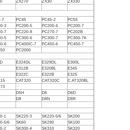
0
ZX270
ZX30
ZX330
-7
PC45
PC45-2
PC55
0-3
PC200-5
PC200-6
PC200-7
0-7
PC220-8
PC270-7
PC202B
0-5
PC300-6
PC300-7
PC300-7K
0-6
PC400IC-7
PC450-6
PC450-7
50
PC2000
4D
E324DL
E329DL
E300L
E312B
E320BL
E345
E322C
E322B
E325
15
CAT320
CAT320C
C.AT320BL
73
D5H
D6
D6D
D8
D8N
D8R
0-1
SK220-3
SK220-5/6
SK200
0-5/6
SK60
SK290
SK100
0-2
SK300-4
SK310
SK320