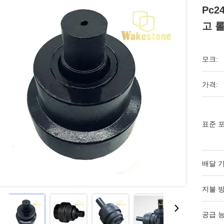
Pc2
고 
모크:
가격:
표준 포
배달 기
지불 방
공급 능