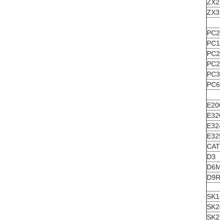
ZX2
ZX3
PC2
PC1
PC2
PC2
PC3
PC6
E20
E32
E32
E32
CAT
D3
D6
D9
SK1
SK2
SK2