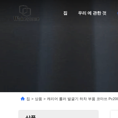
집
우리 에 관한 것
집
>
상품
>
캐리어 롤러 발굴기 하차 부품 코마쓰 Pc200 Pc
상품