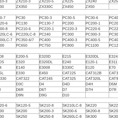
10-3
ZX210-3
ZX210-5
ZX225
ZX240
ZX25
30
ZX350
ZX330C
ZX450
ZX50
0-7
PC30
PC30-3
PC30-5
PC30-6
PC40
20-6
PC130
PC130-7
PC200
PC200-1
PC20
00-8
PC210-6
PC220-1
PC220-3
PC220-6
PC22
20LC-6
PC220LC-8
PC240
PC300
PC300-3
PC30
00LC-7
PC350-6/7
PC400
PC400-3
PC400-5
PC40
00
PC650
PC750
PC800
PC1100
PC12
08
E200-5
E320D
E215
E320DL
E32
0S
E320
E320DL
E240
E120-1
E311
4
E140
E3008
E330C
E120
E70
5L
E330
E450
CAT225
CAT312B
CAT3
330
CAT322
CAT245
CAT325
CAT320L
CAT9
D3C
D4
D4D
D4H
D5M
M
D6R
D6T
D7
D7H
D7R
R
D9N
D9G
D10
20-6
SK120-5
SK210-8
SK210LC-8
SK220
SK22
00
SK200
SK200-3
SK200-6
SK200-8
SK20
30
SK250
SK250-8
SK260LC-8
SK300
SK30