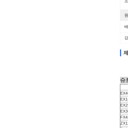
조
원
배
강
제
슈
EX4
EX1
EX2
EX3
FX4
ZX1