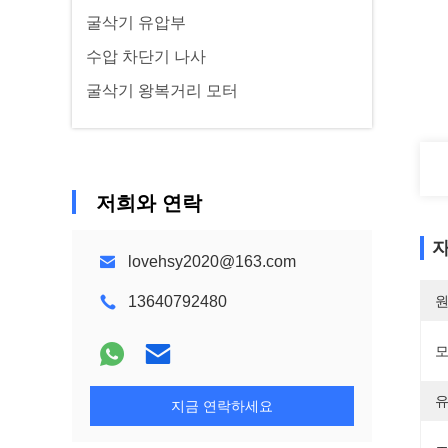
굴삭기 유압부
수압 차단기 나사
굴삭기 왕복거리 모터
저희와 연락
자
lovehsy2020@163.com
13640792480
원
모
유
지금 연락하세요