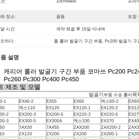
건:
100%new
프라이
래 장소:
광동
포장:
달 시간:
계약 체결 후 15일 이내에
조하다:
톱 롤러 발굴기 구간 부품
, 
Pc200 발굴기 
품 설명
캐리어 롤러 발굴기 구간 부품 코마쓰 Pc200 Pc
Pc260 Pc300 Pc400 Pc450
트 제조 및 모델
발굴기
목
부품 수송 롤러
0-1
EX40-2
EX55
EX60
엑스60-2
EX60
00
엑스110
EX120
EX120-1
EX120-2
EX12
00-2
EX200-3
EX200-5
EX220-3
EX220-5
EX27
00-3
EX300-5
EX300A
엑스330
EX370
EX40
50
7AX30
7AX55
ZAX200
ZAX200-2
ZAX3
10
ZX120
ZX200
ZX200
ZX200-1
ZX20